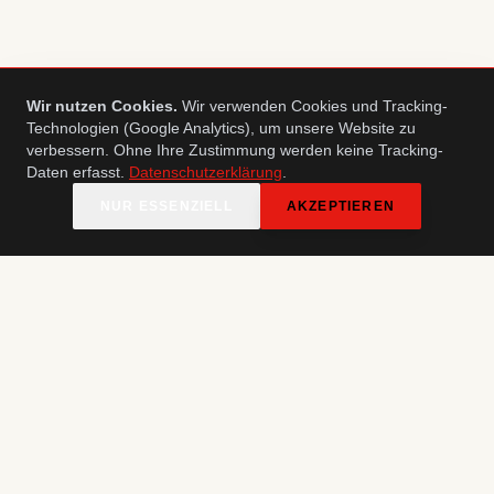
Wir nutzen Cookies.
Wir verwenden Cookies und Tracking-
Technologien (Google Analytics), um unsere Website zu
verbessern. Ohne Ihre Zustimmung werden keine Tracking-
Daten erfasst.
Datenschutzerklärung
.
RESERVIEREN
NUR ESSENZIELL
AKZEPTIEREN
SEIT 1990
DIE ERSTE BREMER
GASTHAUSBRAUEREI